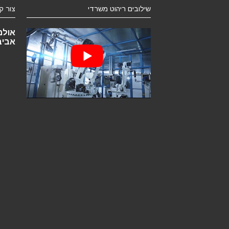
שילובים ריהוט משרדי
צור ק
אביב