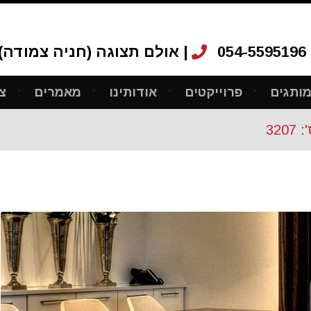
054-5595196
אולם תצוגה (חניה צמודה): רחוב ריב"ל 12, ת"א |
ותגים
פרוייקטים
אודותינו
מאמרים
צ
32