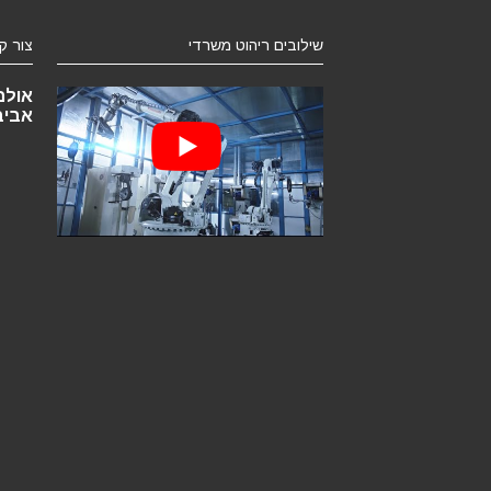
שילובים ריהוט משרדי
צור ק
אביב