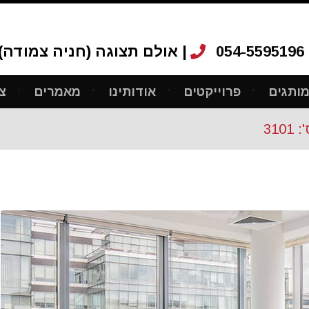
054-5595196
אולם תצוגה (חניה צמודה): רחוב ריב"ל 12, ת"א |
ותגים
פרוייקטים
אודותינו
מאמרים
צ
31