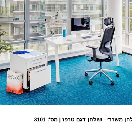
ן משרדי- שולחן דגם טרפז | מס': 3101