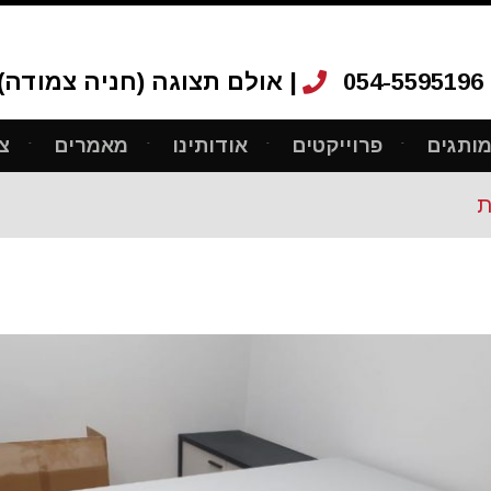
054-5595196
אולם תצוגה (חניה צמודה): רחוב ריב"ל 12, ת"א |
ותגים
פרוייקטים
אודותינו
מאמרים
צ
ת