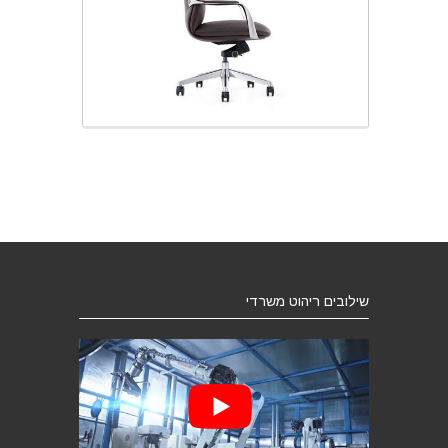
כסא מנהלים STORM
שילובים ריהוט משרדי