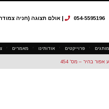
054-5595196
אולם תצוגה (חניה צמודה): רחוב ריב"ל 12, ת"א |
ותגים
פרוייקטים
אודותינו
מאמרים
צ