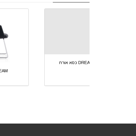
כסא אורח DREAM