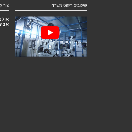
שילובים ריהוט משרדי
צור ק
אביב