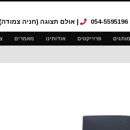
054-5595196
אולם תצוגה (חניה צמודה): רחוב ריב"ל 12, ת"א |
ותגים
פרוייקטים
אודותינו
מאמרים
צ