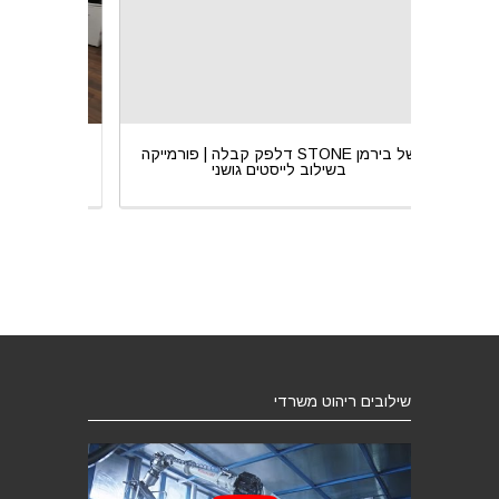
S של בירמן
דלפק קבלה | פורמייקה STONE של בירמן
בשילוב לייסטים גושני
שילובים ריהוט משרדי