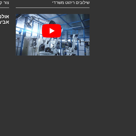
שילובים ריהוט משרדי
צור ק
אביב