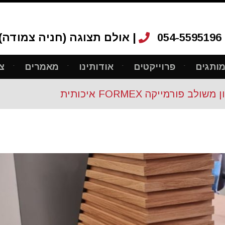
054-5595196
אולם תצוגה (חניה צמודה): רחוב ריב"ל 12, ת"א |
ותגים
פרוייקטים
אודותינו
מאמרים
צ
ורמייקה FORMEX איכותית