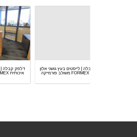
יסטים עומדים בצבע
דלפק קבלה | לייסטים בעץ גושני אלון
דלפ
וקסי
משולב פורמייקה FORMEX איכותית
משולב פו