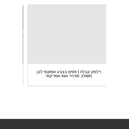
 לבן
דלפק קבלה | פסים בצבע אפוקסי לבן
דלפק ק
משולב פורניר אגוז אמריקאי
מ