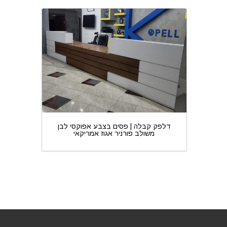
 לבן
דלפק קבלה | פסים בצבע אפוקסי לבן
דלפק ק
משולב פורניר אגוז אמריקאי
מ