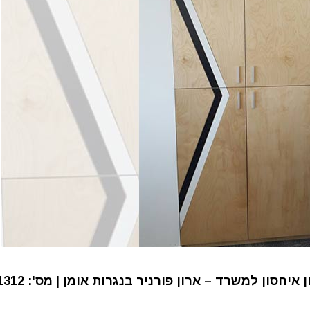
 איחסון למשרד – ארון פורניר בנגרות אומן | מס': 1312