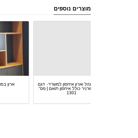
מוצרים נוספים
רון איחסון למשרד –
שולחן מנהל וארון איחסון למשרד- דגם
STAR דגם פורניר כולל אחסון תואם |
רוכב בפורניר כולל איחסון תואם | מס':
130
1301