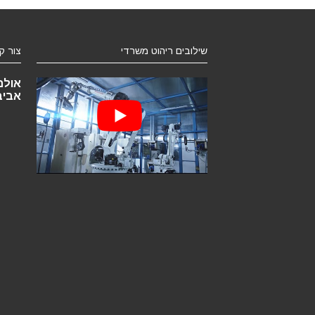
שילובים ריהוט משרדי
צור ק
אביב