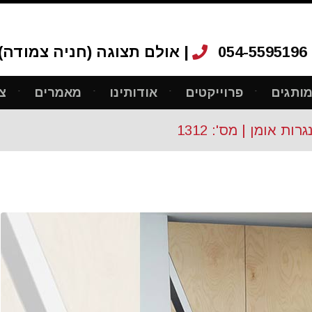
054-5595196
אולם תצוגה (חניה צמודה): רחוב ריב"ל 12, ת"א |
ותגים
פרוייקטים
אודותינו
מאמרים
צ
ת אומן | מס': 1312