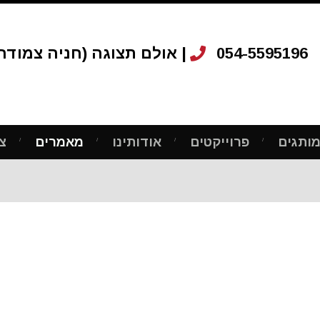
054-5595196
אולם תצוגה (חניה צמודה): רחוב ריב"ל 12, ת"א |
ותגים
פרוייקטים
אודותינו
מאמרים
צ