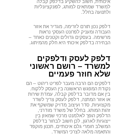
איכותית, חשוב להשקיע בדלפק קבלה
למשרד שמתאים למותג, לפונקציונליות
ולתנועה בחלל.
דלפק נכון תורם לזרימה, מגדיר את אזור
העבודה ומעניק לפרונט העסקי נראות
מרשימה. בעסקים גדולים וקטנים כאחד –
הבחירה בדלפק איכותי היא חלק מהמיתוג.
דלפק לעסק ודלפקים
למשרד – רושם ראשוני
שלא חוזר פעמיים
דלפקים הם הרבה מעבר לפריט ריהוט – הם
נקודת המפגש הראשונה בין העסק ללקוח.
בין אם מדובר בדלפק קבלה, עמדת שירות
או אזור המתנה, דלפק לעסק צריך לשדר
מקצועיות, סדר ועיצוב מדויק שמשקף את
זהות המותג. בחלל של משרד מודרני,
הדלפק הופך לאלמנט מרכזי שמאזן בין
ייצוגיות לארגון, לכן חשוב לבחור בדלפק
המשלב חומרי גלם איכותיים, תכנון מוקפד
והתאמה מלאה לצרכי המשרד.