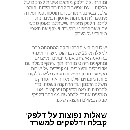
ומודרני. כל דלפק מותאם אישית לצרכים של
הלקוח – עם אפשרות לבחירת מידות, חומרי
גלם, צבעים, גימורים, וכן תוספות כמו תאורה
אינטגרלית ופתרונות אחסון חכמים. ניתן
לתכנן דלפק מזכירה שישתלב באופן טבעי
עם שאר הריהוט במשרד וישקף את האופי
הייחודי של העסק.
שילובים היא חברה ותיקה המתמחה כבר
למעלה מ-25 שנה בריהוט משרדי איכותי
בהתאמה אישית. אנו מייבאים, מייצרים
ומתקינים ריהוט מודרני תוך שיתוף פעולה עם
אדריכלים ומעצבים, ומקפידים על שירות
מקצועי, תכנון גמיש והתאמה מלאה ללקוח.
צוות המומחים שלנו מלווה את הפרויקט
משלב התכנון ועד ההתקנה בשטח, כדי
להבטיח תוצאה מדויקת ופרקטית. אנו
מזמינים אתכם להתרשם ממבחר דלפקי
קבלה באולם התצוגה שלנו.
שאלות נפוצות על דלפקי
קבלה ודלפקים למשרד