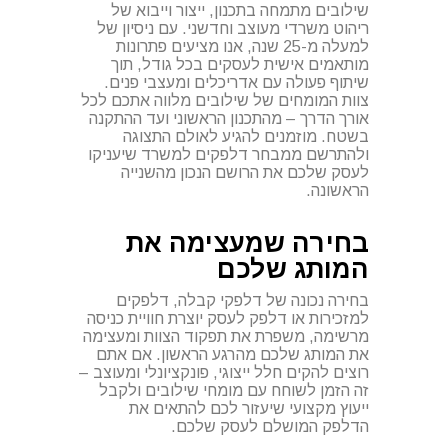
שילובים מתמחה בתכנון, ייצור וייבוא של
ריהוט משרדי מעוצב וחדשני. עם ניסיון של
למעלה מ-25 שנה, אנו מציעים פתרונות
מותאמים אישית לעסקים בכל גודל, תוך
שיתוף פעולה עם אדריכלים ומעצבי פנים.
צוות המומחים של שילובים מלווה אתכם לכל
אורך הדרך – מהתכנון הראשוני ועד ההתקנה
בשטח. מוזמנים להגיע לאולם התצוגה
ולהתרשם ממבחר דלפקים למשרד שיעניקו
לעסק שלכם את הרושם הנכון מהשנייה
הראשונה.
בחירה שמעצימה את
המותג שלכם
בחירה נכונה של דלפקי קבלה, דלפקים
למזכירות או דלפק לעסק יוצרת חוויית כניסה
מרשימה, משפרת את תפקוד הצוות ומעצימה
את המותג שלכם מהרגע הראשון. אם אתם
רוצים להקים חלל ייצוגי, פונקציונלי ומעוצב –
זה הזמן לשוחח עם מומחי שילובים ולקבל
ייעוץ מקצועי שיעזור לכם להתאים את
הדלפק המושלם לעסק שלכם.