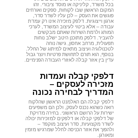
בכל משרד, קליניקה או מוסד ציבורי. זהו
המקום הראשון שבו לקוחות, ספקים ואורחים
פוגשים את העסק – לכן עליו לשדר סדר,
ארגון וייצוגיות. דלפק מזכירה אינו רק עמדת
עבודה – אלא ביטוי לעיצוב המשרד, לערכי
המותג ולרמת השירות שאתם מבקשים
להעביר. דלפק מתוכנן היטב ישלב נוחות
תפעולית, מרחב אחסון, גישה נוחה
לטכנולוגיה ועיצוב מתאים למיתוג של החלל.
בנוסף, הוא תורם לתחושת פרטיות ויוצר גבול
עדין בין אזור קבלה לאזורי העבודה הפנימיים.
דלפקי קבלה ועמדות
מזכירה לעסקים –
המדריך לבחירה נכונה
דלפקי קבלה הם האלמנט הראשון שהלקוח
רואה כשהוא נכנס לעסק, ולכן הם משפיעים
ישירות על הרושם הראשוני. בחירה מדויקת
של דלפקי קבלה או דלפקים למזכירות יכולה
לשדר מקצועיות, סדר ועיצוב מוקפד –
ולהפוך את אזור הכניסה לחלל שמרגיש מזמין
ומאורגן.